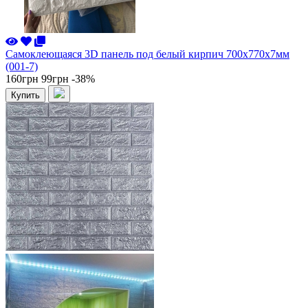
Самоклеющаяся 3D панель под белый кирпич 700x770x7мм
(001-7)
160грн
99грн
-38%
Купить