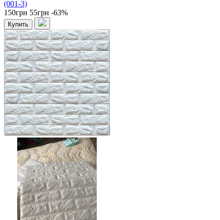
(001-3)
150грн
55грн
-63%
Купить