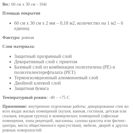
Вес:
60 см х 30 см - 104г
Площадь покрытия
60 см х 30 см х 2 мм – 0,18 м2, количество на 1 м2 – 6
единиц
Фактура:
ровная
Слои материала:
Защитный прозрачный слой
Декоративный слой с принтом
Базовый слой из комбинации полиэтилена (PE) и
полиэтилентерефталата (PET)
Термоизоляционный алюминиевый слой
Двойной клеевой слой
Защитная бумага
Температурный режим:
-40 – +75 С
Применение:
внутренние отделочные работы: декорирование стен во
всех видах жилых помещений (кухня, ванная, гостиная, детская или
спальня, входная группа) и коммерческих помещений (офисные
помещения, зоны рецепций, магазины, салоны красоты или фитнес-
центры, места общественного присутствия), мебели, дверей и других
ровных поверхностей.