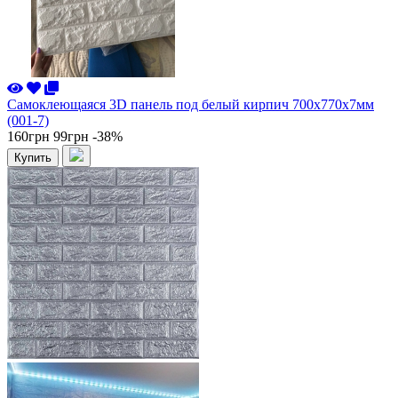
Самоклеющаяся 3D панель под белый кирпич 700x770x7мм
(001-7)
160грн
99грн
-38%
Купить