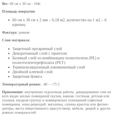
Вес:
60 см х 30 см - 104г
Площадь покрытия
60 см х 30 см х 2 мм – 0,18 м2, количество на 1 м2 – 6
единиц
Фактура:
ровная
Слои материала:
Защитный прозрачный слой
Декоративный слой с принтом
Базовый слой из комбинации полиэтилена (PE) и
полиэтилентерефталата (PET)
Термоизоляционный алюминиевый слой
Двойной клеевой слой
Защитная бумага
Температурный режим:
-40 – +75 С
Применение:
внутренние отделочные работы: декорирование стен во
всех видах жилых помещений (кухня, ванная, гостиная, детская или
спальня, входная группа) и коммерческих помещений (офисные
помещения, зоны рецепций, магазины, салоны красоты или фитнес-
центры, места общественного присутствия), мебели, дверей и других
ровных поверхностей.