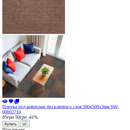
Плитка под ковролин без клеевого слоя 500х500х3мм SW-
00002710
85грн
50грн
-41%
Купить
При заказе: