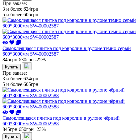
При заказе:
3 и более
624грн
5 и более
605грн
Самоклеящаяся плитка под ковролин в рулоне темно-серый
600*3000мм SW-00002587
845грн
630грн
-25%
Купить
При заказе:
3 и более
624грн
5 и более
605грн
Самоклеящаяся плитка под ковролин в рулоне чёрный
600*3000мм SW-00002588
845грн
650грн
-23%
Купить