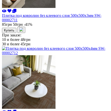
Плитка под ковролин без клеевого слоя 500х500х3мм SW-
00002711
85грн
50грн
-41%
Купить
При заказе:
10 и более
48грн
30 и более
45грн