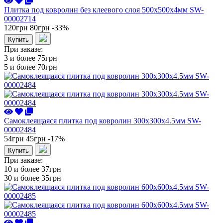
Плитка под ковролин без клеевого слоя 500х500х4мм SW-
00002714
120грн
80грн
-33%
Купить
При заказе:
3 и более
75грн
5 и более
70грн
Самоклеящаяся плитка под ковролин 300х300х4.5мм SW-
00002484
54грн
45грн
-17%
Купить
При заказе:
10 и более
37грн
30 и более
35грн