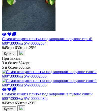
Самоклеящаяся плитка под ковролин в рулоне серый
600*3000мм SW-00002584
845грн
630грн
-25%
Купить
При заказе:
3 и более
624грн
5 и более
605грн
Самоклеящаяся плитка под ковролин в рулоне синий
600*3000мм SW-00002585
845грн
650грн
-23%
Купить