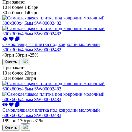
При заказе:
10 и более
145грн
30 и более
140грн
Самоклеящаяся плитка под ковролин молочный
300х300х4.5мм SW-00002482
40грн
30грн
-25%
Купить
При заказе:
10 и более
29грн
30 и более
28грн
Самоклеящаяся плитка под ковролин молочный
600х600х4.5мм SW-00002483
189грн
130грн
-31%
Купить