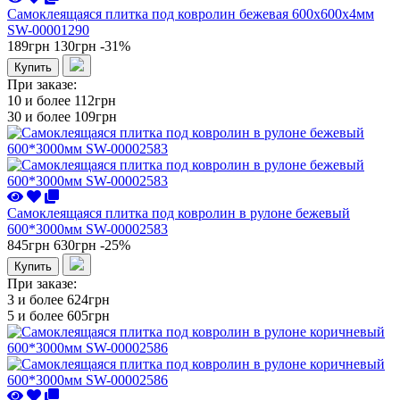
Самоклеящаяся плитка под ковролин бежевая 600х600х4мм
SW-00001290
189грн
130грн
-31%
Купить
При заказе:
10 и более
112грн
30 и более
109грн
Самоклеящаяся плитка под ковролин в рулоне бежевый
600*3000мм SW-00002583
845грн
630грн
-25%
Купить
При заказе:
3 и более
624грн
5 и более
605грн