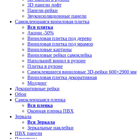
3D панели лофт
Панели-рейки
Звукоизоляционные панели
Самоклеющаяся виниловая плитка
Вся
плитка
Акции -50%
Виниловая плитка под дерево
Виниловая плитка под мрамор
Виниловые картины
Виниловые рейки самоклейка
Напольний винил в рулоне
Плитка в рулоне
Самоклеящиеся виниловые 3D‑рейки 600×2900 мм
Виниловая плитка декоративная
Молдинг
Декоративные рейки
Обои
Самоклеющаяся пленка
Вся
пленка
Оконная пленка ПВХ
Зеркала
Вся
Зеркала
Зеркальные наклейки
ПВХ панели
Плинтусы