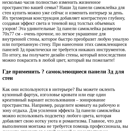
несколько часов полностью изменить жизненное
пространство вашей семьи? Наши 3д панели самоклейка для
стен купить можно уже сейчас и изменить интерьер за день.
Их трехмерная конструкция добавляет контрастную глубину,
создавая эффект света и теневой вид толстых объемных
узоров! Эта удивительные 3д панели самоклейка размером
70х77 см - очень прочное, но легкое украшение для
внутренней стены, которое быстро преобразит любую унылую
или потрепанную стену. При нанесении этих самоклеющиеся
панелей 3д практически не требуется никаких инструментов.
По итогу, вы получаете дизайн стены, который впоследствии
можно покрасить в любой цвет, который вы пожелаете!
Где применить ? самоклеющиеся панели 3д для
стен
Как они используются в интерьере? Вы можете оклеить
кухонный фартук, изголовье кровати или еще один
креативный вариант использования – зонирование
пространства. Например, разделите комнату на рабочую и
зону отдыха. Для усиления эффекта 3д панели самоклейка
можно использовать подсветку любого цвета, которая
добавляет свою нотку уюта и романтизма. Главное, что для
выполнения монтажа не требуется помощь профессионала, вы