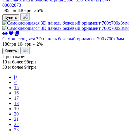
00002070
585грн
430грн
-26%
Купить
Самоклеющаяся 3D панель бежевый орнамент 700x700x3мм
180грн
104грн
-42%
Купить
При заказе:
10 и более
98грн
30 и более
94грн
|<
<
15
16
17
18
19
20
21
22
23