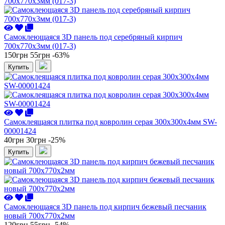
Самоклеющаяся 3D панель под серебряный кирпич
700x770x3мм (017-3)
150грн
55грн
-63%
Купить
Самоклеящаяся плитка под ковролин серая 300х300х4мм SW-
00001424
40грн
30грн
-25%
Купить
Самоклеющаяся 3D панель под кирпич бежевый песчаник
новый 700x770x2мм
120грн
55грн
-54%