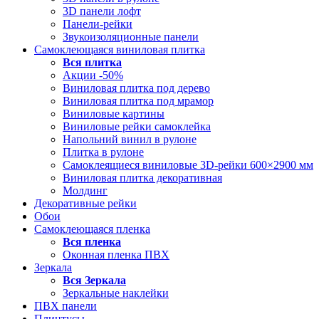
3D панели лофт
Панели-рейки
Звукоизоляционные панели
Самоклеющаяся виниловая плитка
Вся
плитка
Акции -50%
Виниловая плитка под дерево
Виниловая плитка под мрамор
Виниловые картины
Виниловые рейки самоклейка
Напольний винил в рулоне
Плитка в рулоне
Самоклеящиеся виниловые 3D‑рейки 600×2900 мм
Виниловая плитка декоративная
Молдинг
Декоративные рейки
Обои
Самоклеющаяся пленка
Вся
пленка
Оконная пленка ПВХ
Зеркала
Вся
Зеркала
Зеркальные наклейки
ПВХ панели
Плинтусы