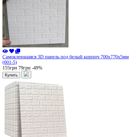
Самоклеющаяся 3D панель под белый кирпич 700x770x5мм
(001-5)
155грн
79грн
-49%
Купить