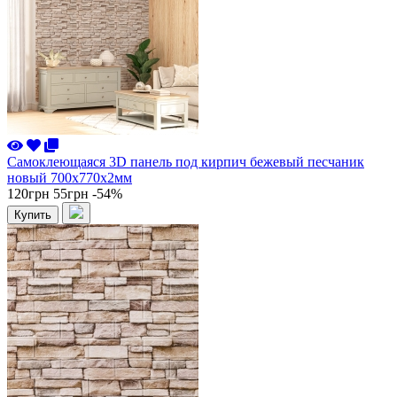
Самоклеющаяся 3D панель под кирпич бежевый песчаник
новый 700x770x2мм
120грн
55грн
-54%
Купить