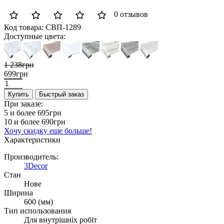
0 отзывов
Код товара:
СВП-1289
Доступные цвета:
1 238грн
699грн
Купить
Быстрый заказ
При заказе:
5 и более
695грн
10 и более
690грн
Хочу скидку еще больше!
Характеристики
Производитель:
3Decor
Стан
Нове
Ширина
600 (мм)
Тип использования
Для внутрішніх робіт