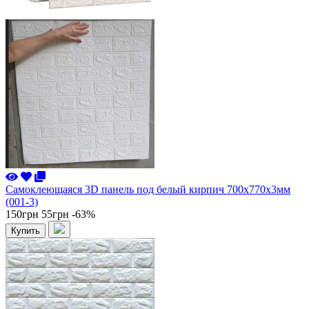
Самоклеющаяся 3D панель под белый кирпич 700x770x3мм
(001-3)
150грн
55грн
-63%
Купить