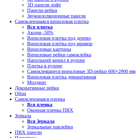
3D панели лофт
Панели-рейки
Звукоизоляционные панели
Самоклеющаяся виниловая плитка
Вся
плитка
Акции -50%
Виниловая плитка под дерево
Виниловая плитка под мрамор
Виниловые картины
Виниловые рейки самоклейка
Напольний винил в рулоне
Плитка в рулоне
Самоклеящиеся виниловые 3D‑рейки 600×2900 мм
Виниловая плитка декоративная
Молдинг
Декоративные рейки
Обои
Самоклеющаяся пленка
Вся
пленка
Оконная пленка ПВХ
Зеркала
Вся
Зеркала
Зеркальные наклейки
ПВХ панели
Плинтусы