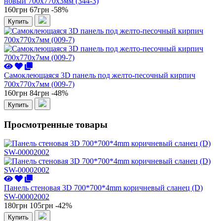
новый 700x770x3мм (344-3)
160грн
67грн
-58%
Купить
Самоклеющаяся 3D панель под желто-песочный кирпич
700x770x7мм (009-7)
160грн
84грн
-48%
Купить
Просмотренные товары
Панель стеновая 3D 700*700*4mm коричневый сланец (D)
SW-00002002
180грн
105грн
-42%
Купить