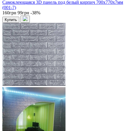
Самоклеющаяся 3D панель под белый кирпич 700x770x7мм
(001-7)
160грн
99грн
-38%
Купить