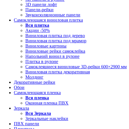
3D панели лофт
Панели-рейки
Звукоизоляционные панели
Самоклеющаяся виниловая плитка
Вся
плитка
Акции -50%
Виниловая плитка под дерево
Виниловая плитка под мрамор
Виниловые картины
Виниловые рейки самоклейка
Напольний винил в рулоне
Плитка в рулоне
Самоклеящиеся виниловые 3D‑рейки 600×2900 мм
Виниловая плитка декоративная
Молдинг
Декоративные рейки
Обои
Самоклеющаяся пленка
Вся
пленка
Оконная пленка ПВХ
Зеркала
Вся
Зеркала
Зеркальные наклейки
ПВХ панели
Плинтусы