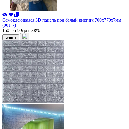
Самоклеющаяся 3D панель под белый кирпич 700x770x7мм
(001-7)
160грн
99грн
-38%
Купить