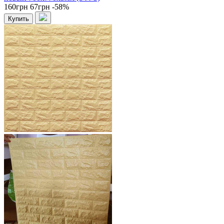
160грн
67грн
-58%
Купить