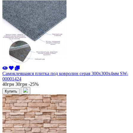
Самоклеящаяся плитка под ковролин серая 300х300х4мм SW-
00001424
40грн
30грн
-25%
Купить