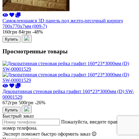
Самоклеющаяся 3D панель под желто-песочный кирпич
700x770x7мм (009-7)
160грн
84грн
-48%
Купить
Просмотренные товары
Декоративная стеновая рейка графит 160*23*3000мм (D) SW-
00001529
672грн
500грн
-26%
Купить
Быстрый заказ
Пожалуйста, введите правильный
номер телефона.
Эксперт поможет быстро оформить заказ 😌