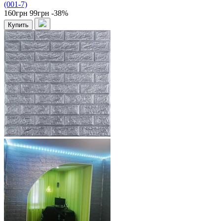
(001-7)
160грн
99грн
-38%
Купить