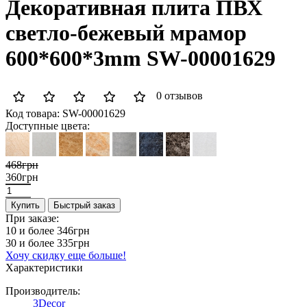
Декоративная плита ПВХ
светло-бежевый мрамор
600*600*3mm SW-00001629
0 отзывов
Код товара:
SW-00001629
Доступные цвета:
468грн
360грн
Купить
Быстрый заказ
При заказе:
10 и более
346грн
30 и более
335грн
Хочу скидку еще больше!
Характеристики
Производитель:
3Decor