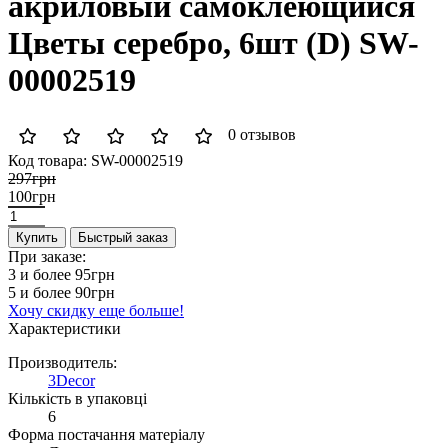
акриловый самоклеющийся
Цветы серебро, 6шт (D) SW-
00002519
0 отзывов
Код товара:
SW-00002519
297грн
100грн
Купить
Быстрый заказ
При заказе:
3 и более
95грн
5 и более
90грн
Хочу скидку еще больше!
Характеристики
Производитель:
3Decor
Кількість в упаковці
6
Форма постачання матеріалу