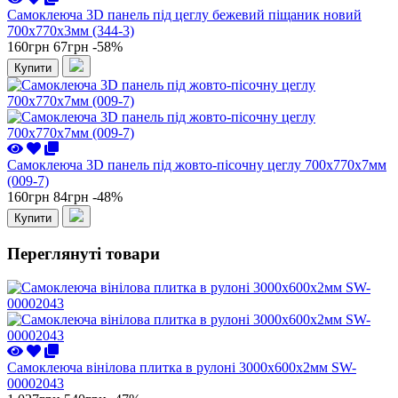
Самоклеюча 3D панель під цеглу бежевий піщаник новий
700x770x3мм (344-3)
160грн
67грн
-58%
Купити
Самоклеюча 3D панель під жовто-пісочну цеглу 700x770x7мм
(009-7)
160грн
84грн
-48%
Купити
Переглянуті товари
Самоклеюча вінілова плитка в рулоні 3000х600х2мм SW-
00002043