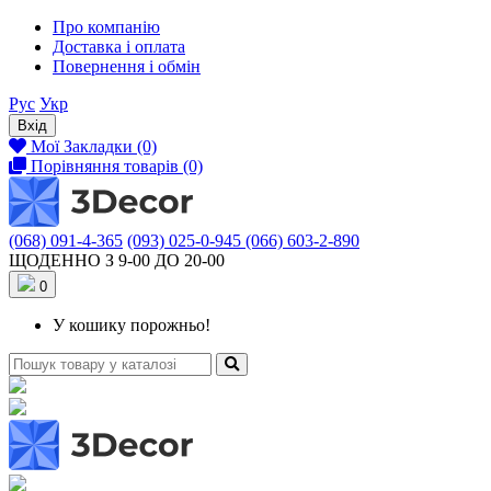
Про компанію
Доставка і оплата
Повернення і обмін
Рус
Укр
Вхід
Мої Закладки (0)
Порівняння товарів (0)
(068) 091-4-365
(093) 025-0-945
(066) 603-2-890
ЩОДЕННО З 9-00 ДО 20-00
0
У кошику порожньо!