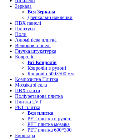
Шпалери
Зеркала
Вся
Зеркала
Дзеркальні наклейки
ПВХ панелі
Плінтуси
Поли
Алюмінієва плитка
Велюрові панелі
Гнучка штукатурка
Ковролін
Всі
Ковролін
Ковролін в рулоні
Ковролін 500×500 мм
Композитна Плитка
Мозаїка зі скла
ПВХ плити
Поліуретанова плитка
Плитка LVT
РЕТ плитка
Вся
плитка
РЕТ плитка в рулоні
РЕТ плитка мозаїка
РЕТ плитка 600*300
Екошкіра