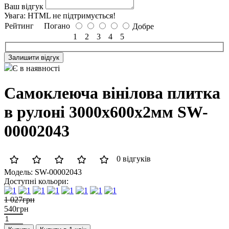
Ваш відгук
Увага:
HTML не підтримується!
Рейтинг
Погано
Добре
1
2
3
4
5
Залишити відгук
Є в наявності
Самоклеюча вінілова плитка
в рулоні 3000х600х2мм SW-
00002043
0 відгуків
Модель:
SW-00002043
Доступні кольори:
1 027грн
540грн