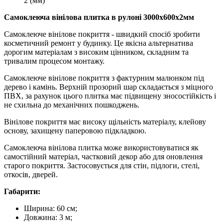
2 (мм)
Самоклеюча вінілова плитка в рулоні 3000х600х2мм
Самоклеюче вінілове покриття - швидкий спосіб зробити
косметичний ремонт у будинку. Це якісна альтернатива
дорогим матеріалам з високим цінником, складним та
тривалим процесом монтажу.
Самоклеюче вінілове покриття з фактурним малюнком під
дерево і камінь. Верхній прозорий шар складається з міцного
ПВХ, за рахунок цього плитка має підвищену зносостійкість і
не схильна до механічних пошкоджень.
Вінілове покриття має високу щільність матеріалу, клейову
основу, захищену паперовою підкладкою.
Самоклеюча вінілова плитка може використовуватися як
самостійний матеріал, частковий декор або для оновлення
старого покриття. Застосовується для стін, підлоги, стелі,
откосів, дверей.
Габарити:
Ширина: 60 см;
Довжина: 3 м;