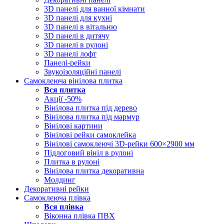
3D панелі для ванної кімнати
3D панелі для кухні
3D панелі в вітальню
3D панелі в дитячу
3D панелі в рулоні
3D панелі лофт
Панелі-рейки
Звукоізоляційні панелі
Самоклеюча вінілова плитка
Вся
плитка
Акції -50%
Вінілова плитка під дерево
Вінілова плитка під мармур
Вінілові картини
Вінілові рейки самоклейка
Вінілові самоклеючі 3D-рейки 600×2900 мм
Підлоговий вініл в рулоні
Плитка в рулоні
Вінілова плитка декоративна
Молдинг
Декоративні рейки
Самоклеюча плівка
Вся
плівка
Віконна плівка ПВХ