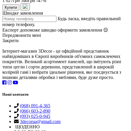
1 027грн
540грн
-47%
Купити
Швидке замовлення
Будь ласка, введіть правильний
номер телефону.
Експерт допоможе швидко оформити замовлення 😌
Передзвонити мені
Закрити
Інтернет-магазин 3Decor - це офіційний представник
найвідоміших в Європі виробників об'ємних самоклеючих
покриттів. Великий асортимент панелей, що імітують різні
типи цегли і сорти деревини, представлений в широкій
колірній гамі і вибрати ідеальне рішення, яке поєднується з
іншими деталями обробки і меблями, буде дуже просто.
Наші контакти
(068) 091-4-365
(066) 603-2-890
(093) 025-0-945
3decorua@gmail.com
ЩОДЕННО