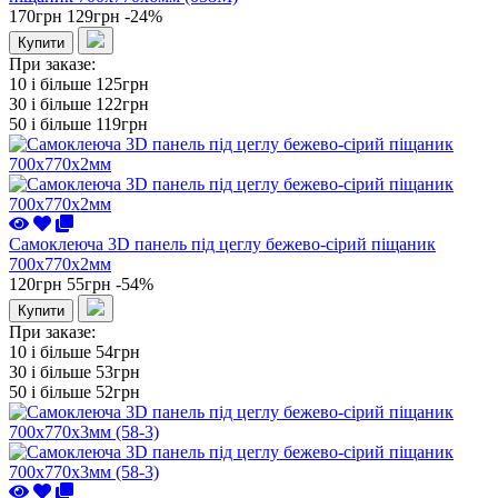
170грн
129грн
-24%
Купити
При заказе:
10 i більше
125грн
30 i більше
122грн
50 i більше
119грн
Самоклеюча 3D панель під цеглу бежево-сірий піщаник
700x770x2мм
120грн
55грн
-54%
Купити
При заказе:
10 i більше
54грн
30 i більше
53грн
50 i більше
52грн