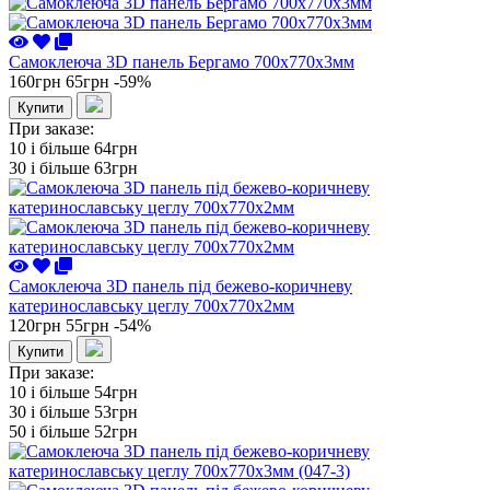
Самоклеюча 3D панель Бергамо 700x770x3мм
160грн
65грн
-59%
Купити
При заказе:
10 i більше
64грн
30 i більше
63грн
Самоклеюча 3D панель під бежево-коричневу
катеринославську цеглу 700x770x2мм
120грн
55грн
-54%
Купити
При заказе:
10 i більше
54грн
30 i більше
53грн
50 i більше
52грн