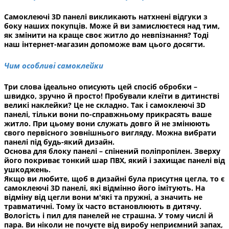
Самоклеючі 3
D
панелі викликають натхнені відгуки з
боку наших покупців. Може й ви замислюєтеся над тим,
як змінити на краще своє житло до невпізнання? Тоді
наш інтернет-магазин допоможе вам цього досягти.
Чим особливі самоклейки
Три слова ідеально описують цей спосіб обробки –
швидко, зручно й просто! Пробували клеїти в дитинстві
великі наклейки? Це не складно. Так і самоклеючі 3
D
панелі, тільки вони по-справжньому прикрасять ваше
житло. При цьому вони служать довго й не змінюють
свого первісного зовнішнього вигляду. Можна вибрати
панелі під будь-який дизайн.
Основа для блоку панелі – спінений поліпропілен. Зверху
його покриває тонкий шар ПВХ, який і захищає панелі від
ушкоджень.
Якщо ви любите, щоб в дизайні була присутня цегла, то є
самоклеючі 3
D
панелі, які відмінно його імітують. На
відміну від цегли вони м'які та пружні, а значить не
травматичні. Тому їх часто встановлюють в дитячу.
Вологість і пил для панелей не страшна. У тому числі й
пара. Ви ніколи не почуєте від виробу неприємний запах,