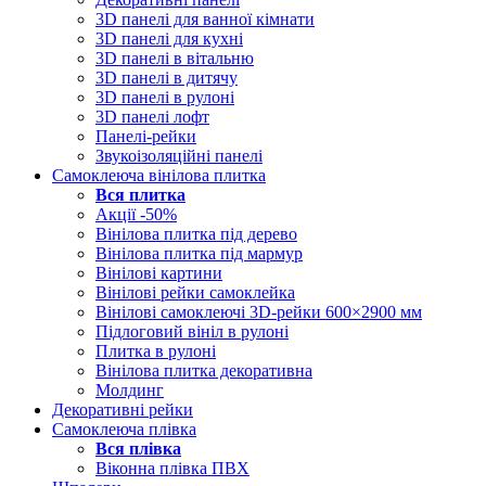
3D панелі для ванної кімнати
3D панелі для кухні
3D панелі в вітальню
3D панелі в дитячу
3D панелі в рулоні
3D панелі лофт
Панелі-рейки
Звукоізоляційні панелі
Самоклеюча вінілова плитка
Вся
плитка
Акції -50%
Вінілова плитка під дерево
Вінілова плитка під мармур
Вінілові картини
Вінілові рейки самоклейка
Вінілові самоклеючі 3D-рейки 600×2900 мм
Підлоговий вініл в рулоні
Плитка в рулоні
Вінілова плитка декоративна
Молдинг
Декоративні рейки
Самоклеюча плівка
Вся
плівка
Віконна плівка ПВХ