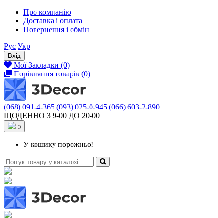
Про компанію
Доставка і оплата
Повернення і обмін
Рус
Укр
Вхід
Мої Закладки (0)
Порівняння товарів (0)
(068) 091-4-365
(093) 025-0-945
(066) 603-2-890
ЩОДЕННО З 9-00 ДО 20-00
0
У кошику порожньо!