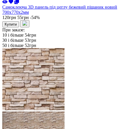
Самоклеюча 3D панель під цеглу бежевий піщаник новий
700x770x2мм
120грн
55грн
-54%
Купити
При заказе:
10 i більше
54грн
30 i більше
53грн
50 i більше
52грн