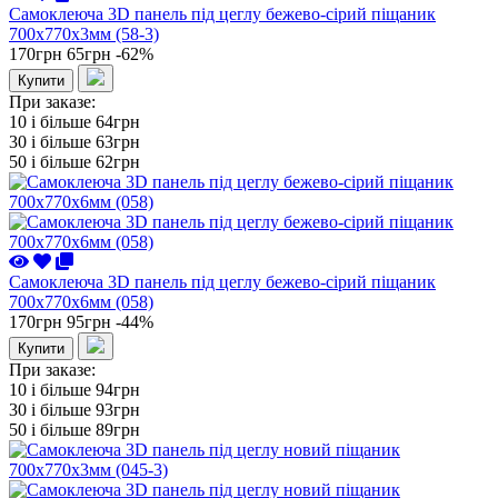
Самоклеюча 3D панель під цеглу бежево-сірий піщаник
700x770x3мм (58-3)
170грн
65грн
-62%
Купити
При заказе:
10 i більше
64грн
30 i більше
63грн
50 i більше
62грн
Самоклеюча 3D панель під цеглу бежево-сірий піщаник
700x770x6мм (058)
170грн
95грн
-44%
Купити
При заказе:
10 i більше
94грн
30 i більше
93грн
50 i більше
89грн