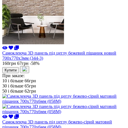
Самоклеюча 3D панель під цеглу бежевий піщаник новий
700x770x3мм (344-3)
160грн
67грн
-58%
Купити
При заказе:
10 i більше
66грн
30 i більше
65грн
50 i більше
62грн
Самоклеюча 3D панель під цеглу бежево-сірий матовий
піщаник 700x770x6мм (058М)