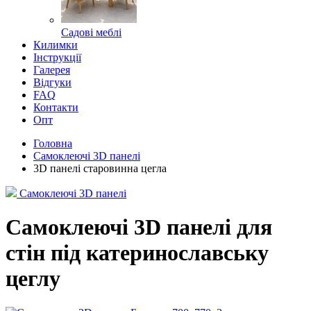
Садові меблі
Килимки
Інструкції
Галерея
Відгуки
FAQ
Контакти
Опт
Головна
Самоклеючі 3D панелі
3D панелі старовинна цегла
Самоклеючі 3D панелі
Самоклеючі 3D панелі для
стін під катеринославську
цеглу