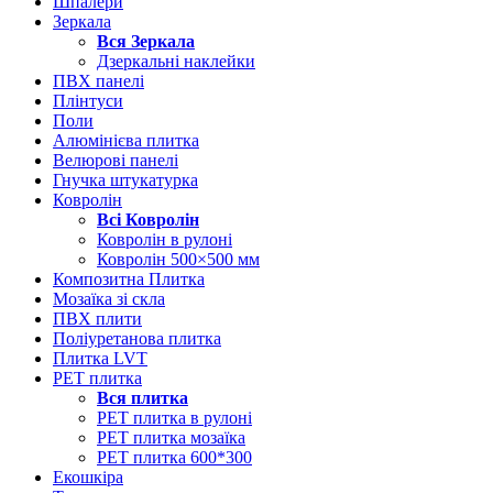
Шпалери
Зеркала
Вся
Зеркала
Дзеркальні наклейки
ПВХ панелі
Плінтуси
Поли
Алюмінієва плитка
Велюрові панелі
Гнучка штукатурка
Ковролін
Всі
Ковролін
Ковролін в рулоні
Ковролін 500×500 мм
Композитна Плитка
Мозаїка зі скла
ПВХ плити
Поліуретанова плитка
Плитка LVT
РЕТ плитка
Вся
плитка
РЕТ плитка в рулоні
РЕТ плитка мозаїка
РЕТ плитка 600*300
Екошкіра