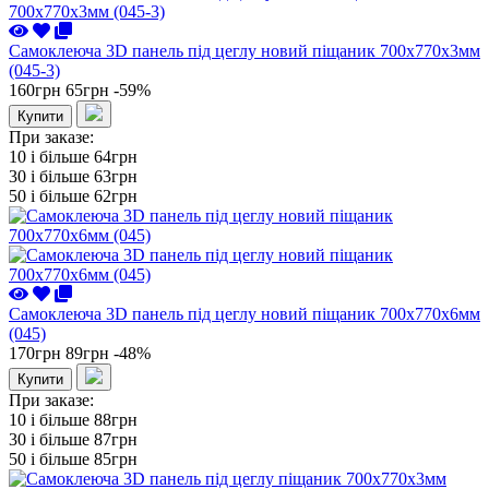
Самоклеюча 3D панель під цеглу новий піщаник 700x770x3мм
(045-3)
160грн
65грн
-59%
Купити
При заказе:
10 i більше
64грн
30 i більше
63грн
50 i більше
62грн
Самоклеюча 3D панель під цеглу новий піщаник 700x770x6мм
(045)
170грн
89грн
-48%
Купити
При заказе:
10 i більше
88грн
30 i більше
87грн
50 i більше
85грн