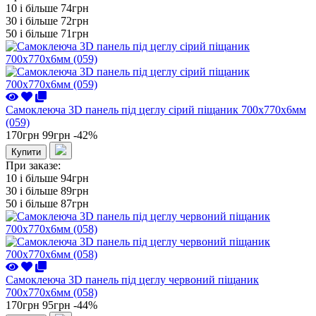
10 i більше
74грн
30 i більше
72грн
50 i більше
71грн
Самоклеюча 3D панель під цеглу сірий піщаник 700x770x6мм
(059)
170грн
99грн
-42%
Купити
При заказе:
10 i більше
94грн
30 i більше
89грн
50 i більше
87грн
Самоклеюча 3D панель під цеглу червоний піщаник
700x770x6мм (058)
170грн
95грн
-44%