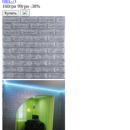
(001-7)
160грн
99грн
-38%
Купить