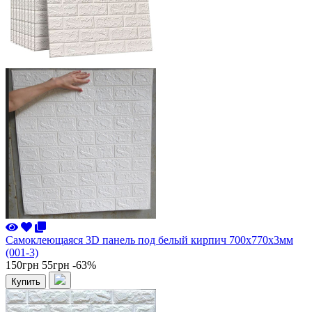
Самоклеющаяся 3D панель под белый кирпич 700x770x3мм
(001-3)
150грн
55грн
-63%
Купить