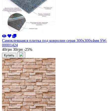
Самоклеящаяся плитка под ковролин серая 300х300х4мм SW-
00001424
40грн
30грн
-25%
Купить