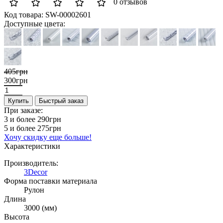
0 отзывов
Код товара:
SW-00002601
Доступные цвета:
405грн
300грн
Купить
Быстрый заказ
При заказе:
3 и более
290грн
5 и более
275грн
Хочу скидку еще больше!
Характеристики
Производитель:
3Decor
Форма поставки материала
Рулон
Длина
3000 (мм)
Высота