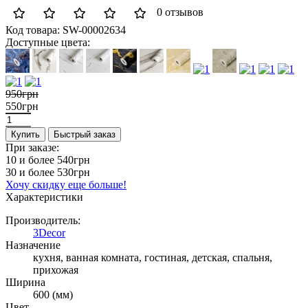
0 отзывов
Код товара:
SW-00002634
Доступные цвета:
950грн
550грн
Купить
Быстрый заказ
При заказе:
10 и более
540грн
30 и более
530грн
Хочу скидку еще больше!
Характеристики
Производитель:
3Decor
Назначение
кухня, ванная комната, гостиная, детская, спальня,
прихожая
Ширина
600 (мм)
Цвет