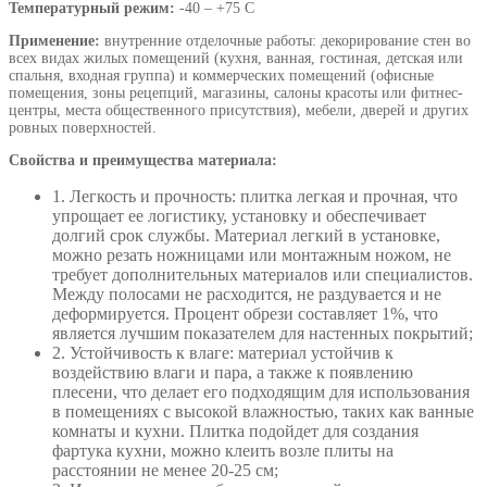
Температурный режим:
-40 – +75 С
Применение:
внутренние отделочные работы: декорирование стен во
всех видах жилых помещений (кухня, ванная, гостиная, детская или
спальня, входная группа) и коммерческих помещений (офисные
помещения, зоны рецепций, магазины, салоны красоты или фитнес-
центры, места общественного присутствия), мебели, дверей и других
ровных поверхностей.
Свойства и преимущества материала:
1. Легкость и прочность: плитка легкая и прочная, что
упрощает ее логистику, установку и обеспечивает
долгий срок службы. Материал легкий в установке,
можно резать ножницами или монтажным ножом, не
требует дополнительных материалов или специалистов.
Между полосами не расходится, не раздувается и не
деформируется. Процент обрези составляет 1%, что
является лучшим показателем для настенных покрытий;
2. Устойчивость к влаге: материал устойчив к
воздействию влаги и пара, а также к появлению
плесени, что делает его подходящим для использования
в помещениях с высокой влажностью, таких как ванные
комнаты и кухни. Плитка подойдет для создания
фартука кухни, можно клеить возле плиты на
расстоянии не менее 20-25 см;