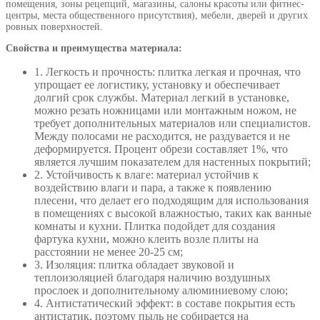
помещения, зоны рецепций, магазины, салоны красоты или фитнес-
центры, места общественного присутствия), мебели, дверей и других
ровных поверхностей.
Свойства и преимущества материала:
1. Легкость и прочность: плитка легкая и прочная, что
упрощает ее логистику, установку и обеспечивает
долгий срок службы. Материал легкий в установке,
можно резать ножницами или монтажным ножом, не
требует дополнительных материалов или специалистов.
Между полосами не расходится, не раздувается и не
деформируется. Процент обрези составляет 1%, что
является лучшим показателем для настенных покрытий;
2. Устойчивость к влаге: материал устойчив к
воздействию влаги и пара, а также к появлению
плесени, что делает его подходящим для использования
в помещениях с высокой влажностью, таких как ванные
комнаты и кухни. Плитка подойдет для создания
фартука кухни, можно клеить возле плиты на
расстоянии не менее 20-25 см;
3. Изоляция: плитка обладает звуковой и
теплоизоляцией благодаря наличию воздушных
прослоек и дополнительному алюминиевому слою;
4. Антистатический эффект: в составе покрытия есть
антистатик, поэтому пыль не собирается на