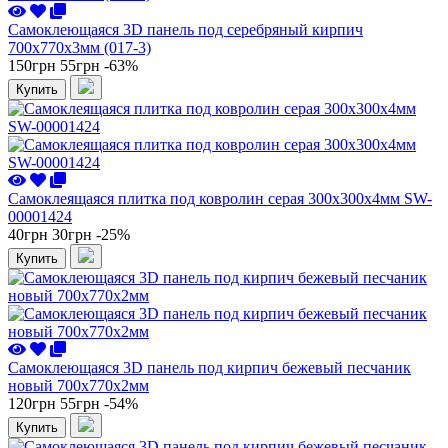
Самоклеющаяся 3D панель под серебряный кирпич
700x770x3мм (017-3)
150грн
55грн
-63%
Купить
Самоклеящаяся плитка под ковролин серая 300х300х4мм SW-
00001424
40грн
30грн
-25%
Купить
Самоклеющаяся 3D панель под кирпич бежевый песчаник
новый 700x770x2мм
120грн
55грн
-54%
Купить