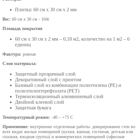
Плитка: 60 см х 30 см х 2 мм
Вес:
60 см х 30 см - 104г
Площадь покрытия
60 см х 30 см х 2 мм – 0,18 м2, количество на 1 м2 – 6
единиц
Фактура:
ровная
Слои материала:
Защитный прозрачный слой
Декоративный слой с принтом
Базовый слой из комбинации полиэтилена (PE) и
полиэтилентерефталата (PET)
Термоизоляционный алюминиевый слой
Двойной клеевой слой
Защитная бумага
Температурный режим:
-40 – +75 С
Применение:
внутренние отделочные работы: декорирование стен во
всех видах жилых помещений (кухня, ванная, гостиная, детская или
спальня, входная группа) и коммерческих помещений (офисные