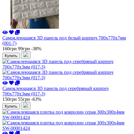
Самоклеющаяся 3D панель под белый кирпич 700x770x7мм
(001-7)
160грн
99грн
-38%
Купить
Самоклеющаяся 3D панель под серебряный кирпич
700x770x3мм (017-3)
150грн
55грн
-63%
Купить