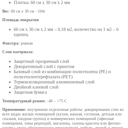
Плитка: 60 см х 30 см х 2 мм
Вес:
60 см х 30 см - 104г
Площадь покрытия
60 см х 30 см х 2 мм – 0,18 м2, количество на 1 м2 – 6
единиц
Фактура:
ровная
Слои материала:
Защитный прозрачный слой
Декоративный слой с принтом
Базовый слой из комбинации полиэтилена (PE) и
полиэтилентерефталата (PET)
Термоизоляционный алюминиевый слой
Двойной клеевой слой
Защитная бумага
Температурный режим:
-40 – +75 С
Применение:
внутренние отделочные работы: декорирование стен во
всех видах жилых помещений (кухня, ванная, гостиная, детская или
спальня, входная группа) и коммерческих помещений (офисные
помещения, зоны рецепций, магазины, салоны красоты или фитнес-
центры, места общественного присутствия), мебели, дверей и других