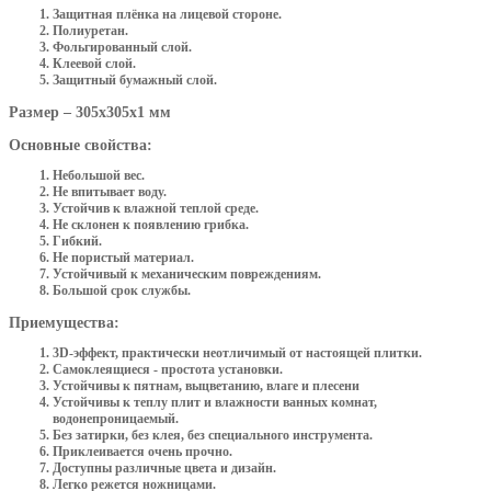
Защитная плёнка на лицевой стороне.
Полиуретан.
Фольгированный слой.
Клеевой слой.
Защитный бумажный слой.
Размер – 305х305х1 мм
Основные свойства:
Небольшой вес.
Не впитывает воду.
Устойчив к влажной теплой среде.
Не склонен к появлению грибка.
Гибкий.
Не пористый материал.
Устойчивый к механическим повреждениям.
Большой срок службы.
Приемущества:
3D-эффект, практически неотличимый от настоящей плитки.
Самоклеящиеся - простота установки.
Устойчивы к пятнам, выцветанию, влаге и плесени
Устойчивы к теплу плит и влажности ванных комнат,
водонепроницаемый.
Без затирки, без клея, без специального инструмента.
Приклеивается очень прочно.
Доступны различные цвета и дизайн.
Легко режется ножницами.