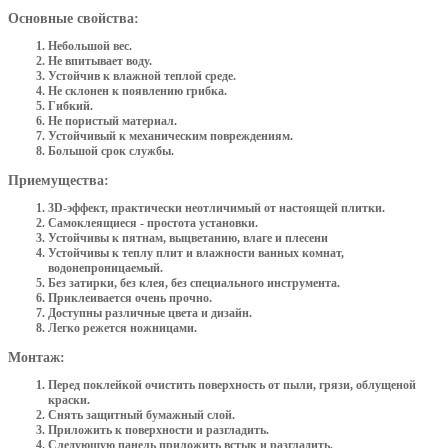
Основные свойства:
Небольшой вес.
Не впитывает воду.
Устойчив к влажной теплой среде.
Не склонен к появлению грибка.
Гибкий.
Не пористый материал.
Устойчивый к механическим повреждениям.
Большой срок службы.
Приемущества:
3D-эффект, практически неотличимый от настоящей плитки.
Самоклеящиеся - простота установки.
Устойчивы к пятнам, выцветанию, влаге и плесени
Устойчивы к теплу плит и влажности ванных комнат,
водонепроницаемый.
Без затирки, без клея, без специального инструмента.
Приклеивается очень прочно.
Доступны различные цвета и дизайн.
Легко режется ножницами.
Монтаж:
Перед поклейкой очистить поверхность от пыли, грязи, облущеной
краски.
Снять защитный бумажный слой.
Приложить к поверхности и разгладить.
Следующую панель приложить встык и разгладить.