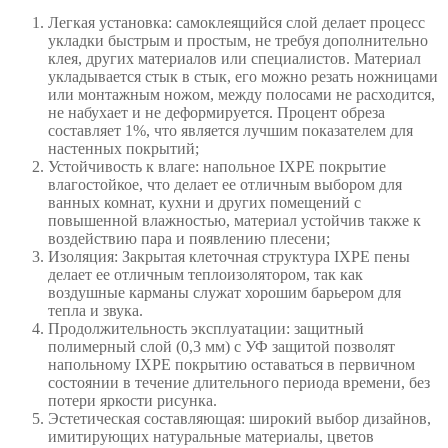
Легкая установка: самоклеящийся слой делает процесс
укладки быстрым и простым, не требуя дополнительно
клея, других материалов или специалистов. Материал
укладывается стык в стык, его можно резать ножницами
или монтажным ножом, между полосами не расходится,
не набухает и не деформируется. Процент обреза
составляет 1%, что является лучшим показателем для
настенных покрытий;
Устойчивость к влаге: напольное IXPE покрытие
влагостойкое, что делает ее отличным выбором для
ванных комнат, кухни и других помещений с
повышенной влажностью, материал устойчив также к
воздействию пара и появлению плесени;
Изоляция: Закрытая клеточная структура IXPE пены
делает ее отличным теплоизолятором, так как
воздушные карманы служат хорошим барьером для
тепла и звука.
Продолжительность эксплуатации: защитный
полимерный слой (0,3 мм) с УФ защитой позволят
напольному IXPE покрытию оставаться в первичном
состоянии в течение длительного периода времени, без
потери яркости рисунка.
Эстетическая составляющая: широкий выбор дизайнов,
имитирующих натуральные материалы, цветов