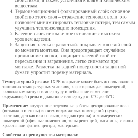
свойствами, а также, устойчива к влаге и химическим
веществам.
Термоизоляционный фольгированный слой: основное
свойство этого слоя – отражение тепловых волн, это
позволяет минимизировать тепловые потери, тем самым
улучшить теплоизоляцию помещения.
Клеевой слой: нетоксичное основание с высоким
уровнем адгезии.
Защитная пленка с разметкой: покрывает клеевой слой
до момента монтажа. Она предотвращает случайное
прилипание пленки, защищает клеевой слой от
пересыхания и загрязнения, легко снимается при
монтаже. Разметка на задней поверхности защитной
бумаги упростит порезку материала.
Температурный режим:
IXPE покрытие может быть использовано в
типичных температурных условиях, характерных для помещений,
включая комнатную температуру и небольшие изменения
окружающей среды в диапазоне температур от 0°C до 45°C.
Применение:
внутренние отделочные работы: декорирование пола
(возможно и стены) во всех видах жилых помещений (кухня,
гостиная, детская или спальня, входная группа) и коммерческих
помещений (офисные помещения, зоны рецепций, магазины, салоны
красоты или фитнес-центры, мастерские.
Свойства и преимущества материала: