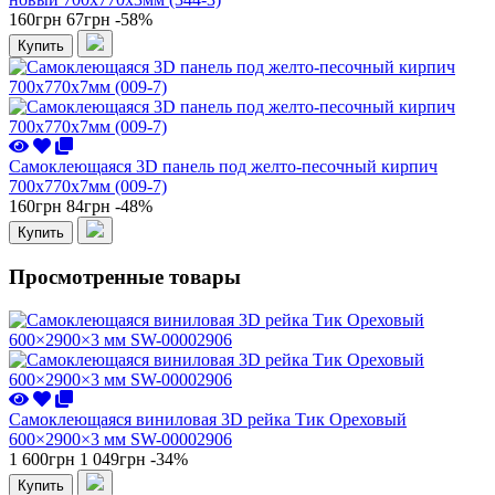
160грн
67грн
-58%
Купить
Самоклеющаяся 3D панель под желто-песочный кирпич
700x770x7мм (009-7)
160грн
84грн
-48%
Купить
Просмотренные товары
Самоклеющаяся виниловая 3D рейка Тик Ореховый
600×2900×3 мм SW-00002906
1 600грн
1 049грн
-34%
Купить