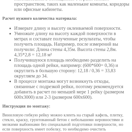
пространством, таких как маленькие комнаты, коридоры
или офисные кабинеты.
Расчет нужного количества материала:
Измерьте длину и высоту оклеиваемой поверхности.
Умножьте длину на высоту каждой поверхности в
метрах и составьте полученные результаты, чтобы
получить площадь. Например, после измерений вы
получили: Длина стены 4,35м. Высота стены 2,8м.
4,35*2,8 = 12,18 м²
Получившуюся площадь необходимо разделить на
площадь одной рейки, например: (600*600= 0,36) и
округлить в большую сторону: 12,18 / 0,36 = 33,83
округляем до 34.
В процессе монтажа могут возникнуть отходы,
связанные с подрезкой рейки, поэтому рекомендуется
добавить в расчет по меньшей мере 1 рейку (размером
600х3000) или 2-3 (размером 600х600).
Инструкция по монтажу:
Виниловую гибкую рейку можно клеить на старый кафель, плитку,
стекло, краску, грунтованный бетон с небольшими неровностями и
мелкими выбоинами без специальной подготовки поверхности, но
если поверхность имеет побелку, то необходимо очистить