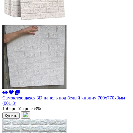
Самоклеющаяся 3D панель под белый кирпич 700x770x3мм
(001-3)
150грн
55грн
-63%
Купить