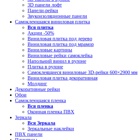
3D панели лофт
Панели-рейки
Звукоизоляционные панели
Самоклеющаяся виниловая плитка
Вся
плитка
Акции -50%
Виниловая плитка под дерево
Виниловая плитка под мрамор
Виниловые картины
Виниловые рейки самоклейка
Напольний винил в рулоне
Плитка в рулоне
Самоклеящиеся виниловые 3D‑рейки 600×2900 мм
Виниловая плитка декоративная
Молдинг
Декоративные рейки
Обои
Самоклеющаяся пленка
Вся
пленка
Оконная пленка ПВХ
Зеркала
Вся
Зеркала
Зеркальные наклейки
ПВХ панели
Плинтусы