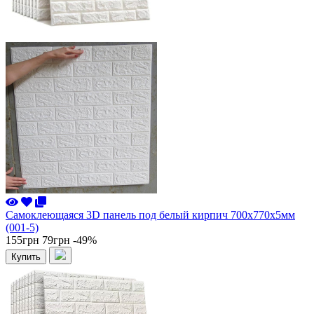
Самоклеющаяся 3D панель под белый кирпич 700x770x5мм
(001-5)
155грн
79грн
-49%
Купить