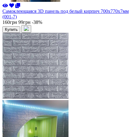
Самоклеющаяся 3D панель под белый кирпич 700x770x7мм
(001-7)
160грн
99грн
-38%
Купить