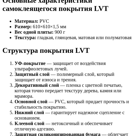
Основные характеристики
самоклеящегося покрытия LVT
Материал:
PVC
Размер:
610×610×1,5 мм
Вес одной плиты:
900 г
Текстура:
гладкая, глянцевая, матовая или полуматовая
Структура покрытия LVT
УФ-покрытие
— защищает от воздействия
ультрафиолетовых лучей.
Защитный слой
— полимерный слой, который
защищает от износа и трения.
Декоративный слой
— пленка с цветной печатью,
которая точно передает текстуру дерева, камня или
мрамора.
Основной слой
— PVC, который придает прочность и
стабильность покрытию.
Нижний слой
— гарантирует надежное сцепление с
основанием.
Клеевой слой
— нетоксичный и обеспечивает
отличную адгезию.
Защитная силиконизированная бумага
— облегчает