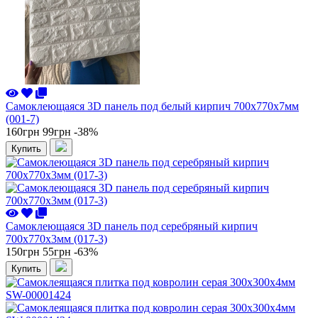
Самоклеющаяся 3D панель под белый кирпич 700x770x7мм
(001-7)
160грн
99грн
-38%
Купить
Самоклеющаяся 3D панель под серебряный кирпич
700x770x3мм (017-3)
150грн
55грн
-63%
Купить