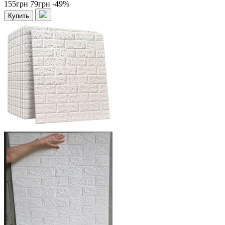
155грн
79грн
-49%
Купить