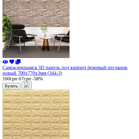
Самоклеющаяся 3D панель под кирпич бежевый песчаник
новый 700x770x3мм (344-3)
160грн
67грн
-58%
Купить