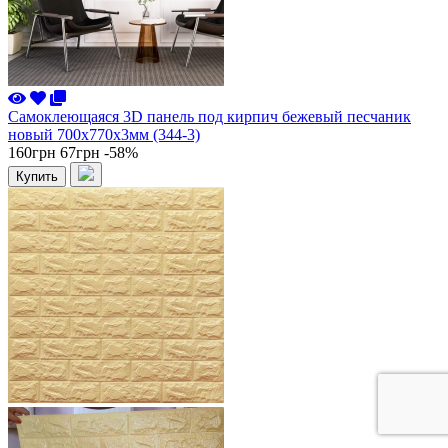
Самоклеющаяся 3D панель под кирпич бежевый песчаник
новый 700x770x3мм (344-3)
160грн
67грн
-58%
Купить