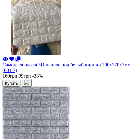
Самоклеющаяся 3D панель под белый кирпич 700x770x7мм
(001-7)
160грн
99грн
-38%
Купить