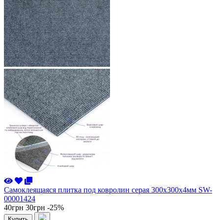
Самоклеящаяся плитка под ковролин серая 300х300х4мм SW-
00001424
40грн
30грн
-25%
Купить