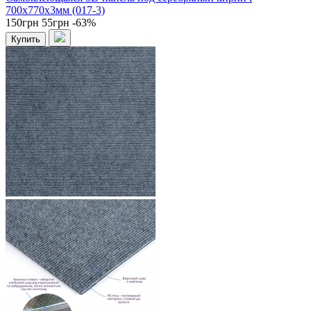
700x770x3мм (017-3)
150грн
55грн
-63%
Купить