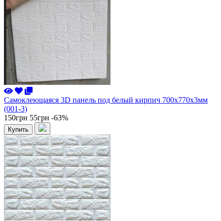
Самоклеющаяся 3D панель под белый кирпич 700x770x3мм
(001-3)
150грн
55грн
-63%
Купить