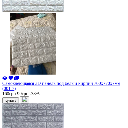
Самоклеющаяся 3D панель под белый кирпич 700x770x7мм
(001-7)
160грн
99грн
-38%
Купить