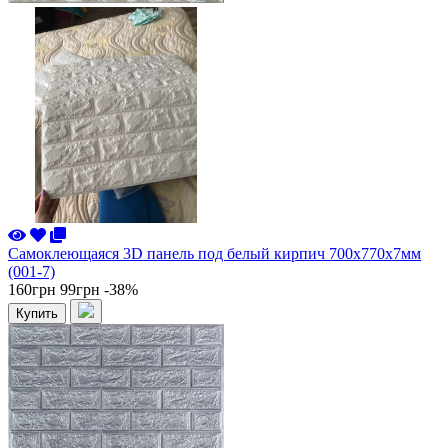
Самоклеющаяся 3D панель под белый кирпич 700x770x7мм
(001-7)
160грн
99грн
-38%
Купить