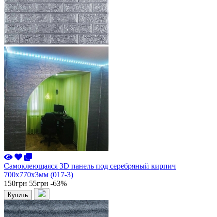
Самоклеющаяся 3D панель под серебряный кирпич
700x770x3мм (017-3)
150грн
55грн
-63%
Купить