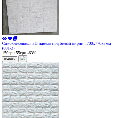
Самоклеющаяся 3D панель под белый кирпич 700x770x3мм
(001-3)
150грн
55грн
-63%
Купить