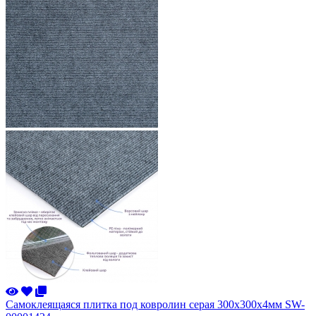
Самоклеящаяся плитка под ковролин серая 300х300х4мм SW-