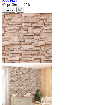
00001424
40грн
30грн
-25%
Купить