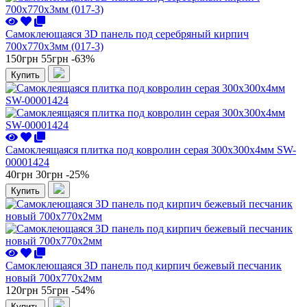
Самоклеющаяся 3D панель под серебряный кирпич
700x770x3мм (017-3)
150грн
55грн
-63%
Купить
Самоклеящаяся плитка под ковролин серая 300х300х4мм SW-
00001424
40грн
30грн
-25%
Купить
Самоклеющаяся 3D панель под кирпич бежевый песчаник
новый 700x770x2мм
120грн
55грн
-54%
Купить