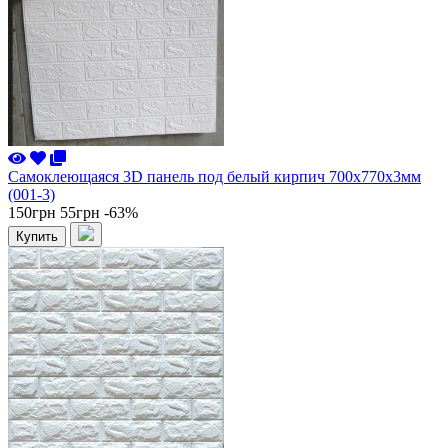
Самоклеющаяся 3D панель под белый кирпич 700x770x3мм
(001-3)
150грн
55грн
-63%
Купить