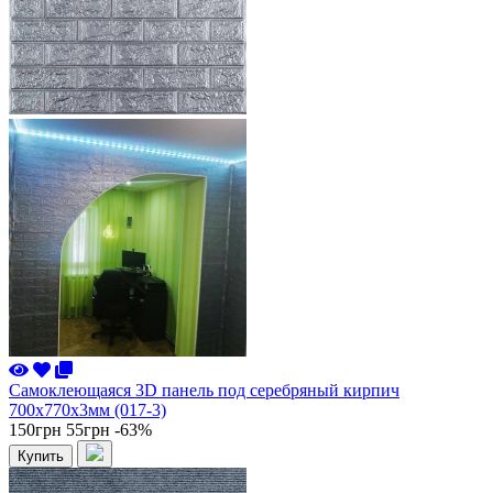
Самоклеющаяся 3D панель под серебряный кирпич
700x770x3мм (017-3)
150грн
55грн
-63%
Купить