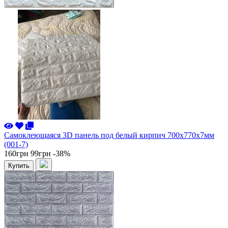
Самоклеющаяся 3D панель под белый кирпич 700x770x7мм
(001-7)
160грн
99грн
-38%
Купить