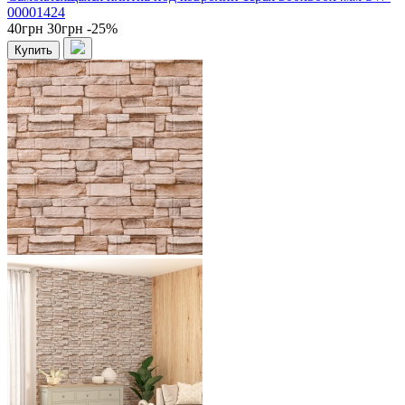
00001424
40грн
30грн
-25%
Купить