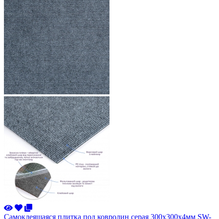
Самоклеящаяся плитка под ковролин серая 300х300х4мм SW-