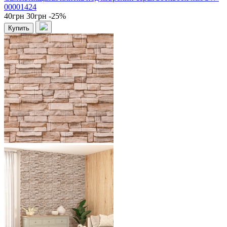
00001424
40грн
30грн
-25%
Купить