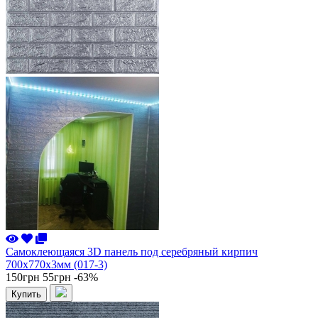
Самоклеющаяся 3D панель под серебряный кирпич
700x770x3мм (017-3)
150грн
55грн
-63%
Купить