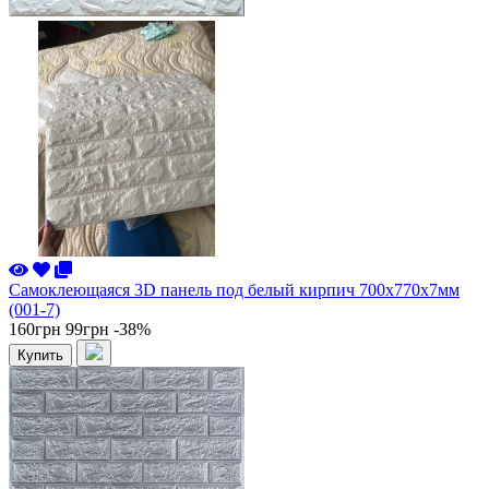
Самоклеющаяся 3D панель под белый кирпич 700x770x7мм
(001-7)
160грн
99грн
-38%
Купить