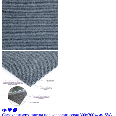
Самоклеящаяся плитка под ковролин серая 300х300х4мм SW-