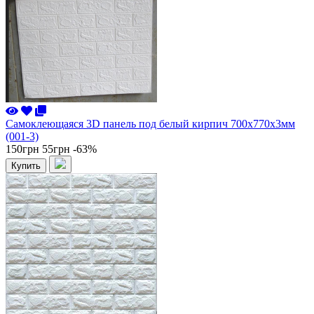
Самоклеющаяся 3D панель под белый кирпич 700x770x3мм
(001-3)
150грн
55грн
-63%
Купить