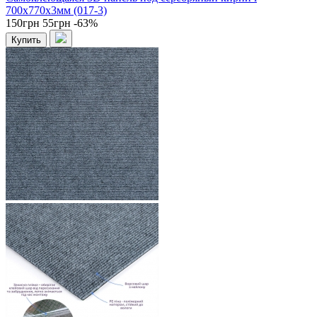
700x770x3мм (017-3)
150грн
55грн
-63%
Купить