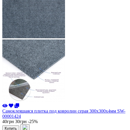
Самоклеящаяся плитка под ковролин серая 300х300х4мм SW-
00001424
40грн
30грн
-25%
Купить