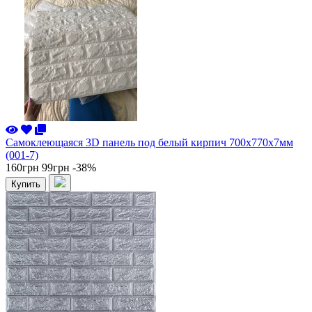
Самоклеющаяся 3D панель под белый кирпич 700x770x7мм
(001-7)
160грн
99грн
-38%
Купить