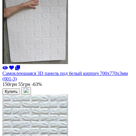
Самоклеющаяся 3D панель под белый кирпич 700x770x3мм
(001-3)
150грн
55грн
-63%
Купить