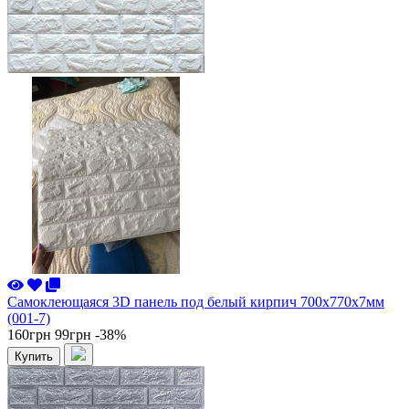
Самоклеющаяся 3D панель под белый кирпич 700x770x7мм
(001-7)
160грн
99грн
-38%
Купить