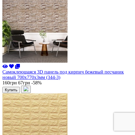
Самоклеющаяся 3D панель под кирпич бежевый песчаник
новый 700x770x3мм (344-3)
160грн
67грн
-58%
Купить