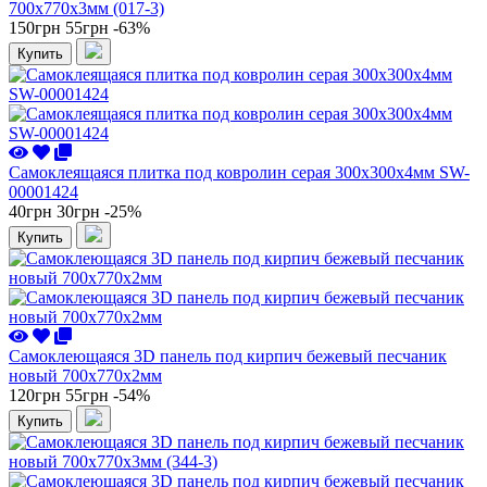
700x770x3мм (017-3)
150грн
55грн
-63%
Купить
Самоклеящаяся плитка под ковролин серая 300х300х4мм SW-
00001424
40грн
30грн
-25%
Купить
Самоклеющаяся 3D панель под кирпич бежевый песчаник
новый 700x770x2мм
120грн
55грн
-54%
Купить