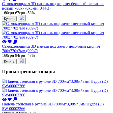
Самоклеющаяся 3D панель под кирпич бежевый песчаник
новый 700x770x3мм (344-3)
160грн
67грн
-58%
Купить
Самоклеющаяся 3D панель под желто-песочный кирпич
700x770x7мм (009-7)
160грн
84грн
-48%
Купить
Просмотренные товары
Панель стеновая в рулоне 3D 700мм*3,08м*3мм Пудра (D)
SW-00002266