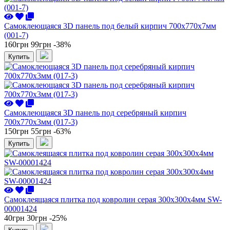
Самоклеющаяся 3D панель под белый кирпич 700x770x7мм
(001-7)
160грн
99грн
-38%
Купить
Самоклеющаяся 3D панель под серебряный кирпич
700x770x3мм (017-3)
150грн
55грн
-63%
Купить
Самоклеящаяся плитка под ковролин серая 300х300х4мм SW-
00001424
40грн
30грн
-25%