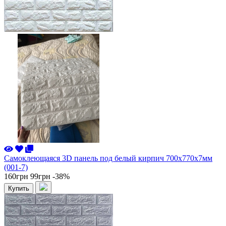
Самоклеющаяся 3D панель под белый кирпич 700x770x7мм
(001-7)
160грн
99грн
-38%
Купить