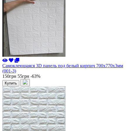
Самоклеющаяся 3D панель под белый кирпич 700x770x3мм
(001-3)
150грн
55грн
-63%
Купить