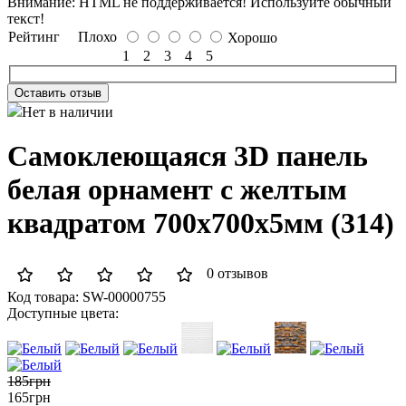
Внимание:
HTML не поддерживается! Используйте обычный
текст!
Рейтинг
Плохо
Хорошо
1
2
3
4
5
Оставить отзыв
Нет в наличии
Самоклеющаяся 3D панель
белая орнамент c желтым
квадратом 700x700x5мм (314)
0 отзывов
Код товара:
SW-00000755
Доступные цвета:
185грн
165грн