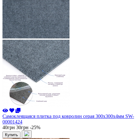
Самоклеящаяся плитка под ковролин серая 300х300х4мм SW-
00001424
40грн
30грн
-25%
Купить