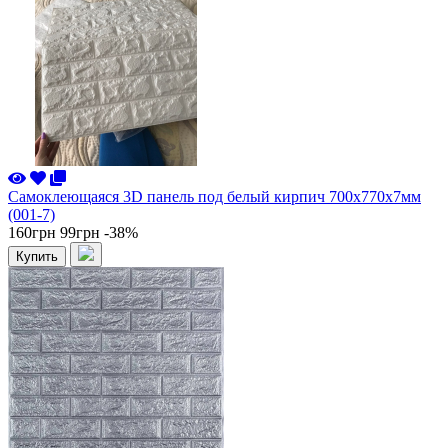
Самоклеющаяся 3D панель под белый кирпич 700x770x7мм
(001-7)
160грн
99грн
-38%
Купить