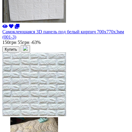
Самоклеющаяся 3D панель под белый кирпич 700x770x3мм
(001-3)
150грн
55грн
-63%
Купить