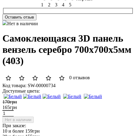
1
2
3
4
5
Оставить отзыв
Нет в наличии
Самоклеющаяся 3D панель
вензель серебро 700x700x5мм
(403)
0 отзывов
Код товара:
SW-00000734
Доступные цвета:
170грн
165грн
Нет в наличии
При заказе:
10 и более
159грн