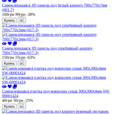
Самоклеющаяся 3D панель под белый кирпич 700x770x7мм
(001-7)
160грн
99грн
-38%
Купить
Самоклеющаяся 3D панель под серебряный кирпич
700x770x3мм (017-3)
150грн
55грн
-63%
Купить
Самоклеящаяся плитка под ковролин серая 300х300х4мм SW-
00001424
40грн
30грн
-25%
Купить