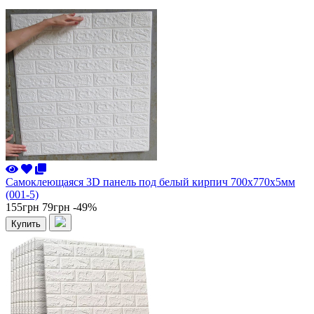
Самоклеющаяся 3D панель под белый кирпич 700x770x5мм
(001-5)
155грн
79грн
-49%
Купить