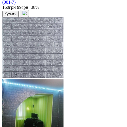
(001-7)
160грн
99грн
-38%
Купить