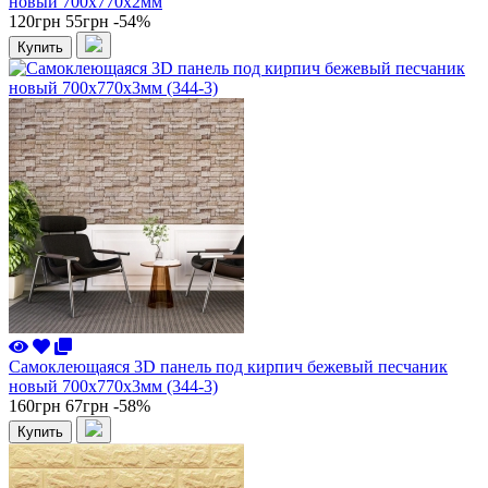
новый 700x770x2мм
120грн
55грн
-54%
Купить
Самоклеющаяся 3D панель под кирпич бежевый песчаник
новый 700x770x3мм (344-3)
160грн
67грн
-58%
Купить