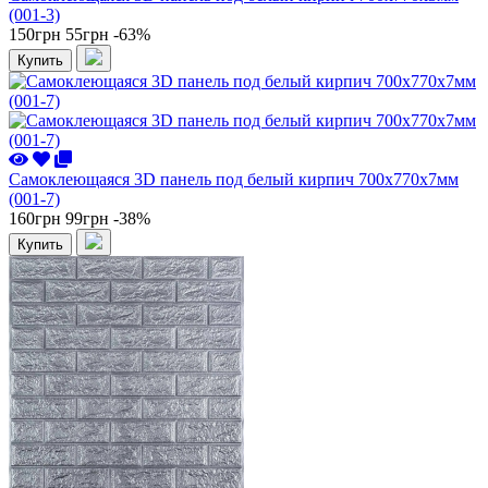
(001-3)
150грн
55грн
-63%
Купить
Самоклеющаяся 3D панель под белый кирпич 700x770x7мм
(001-7)
160грн
99грн
-38%
Купить