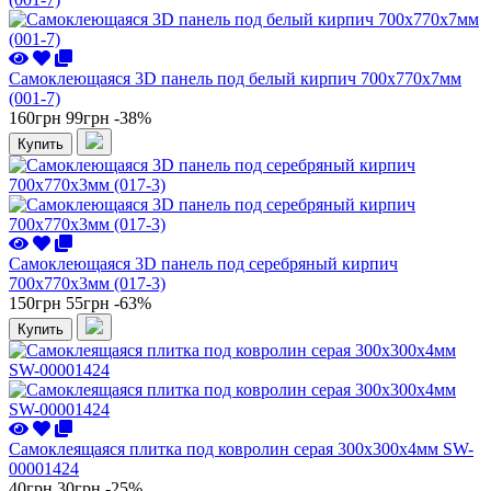
Самоклеющаяся 3D панель под белый кирпич 700x770x7мм
(001-7)
160грн
99грн
-38%
Купить
Самоклеющаяся 3D панель под серебряный кирпич
700x770x3мм (017-3)
150грн
55грн
-63%
Купить
Самоклеящаяся плитка под ковролин серая 300х300х4мм SW-
00001424
40грн
30грн
-25%